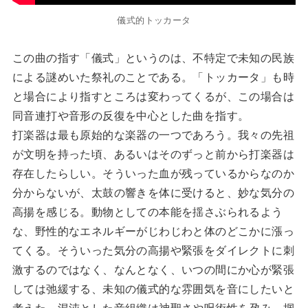
儀式的トッカータ
この曲の指す「儀式」というのは、不特定で未知の民族
による謎めいた祭礼のことである。「トッカータ」も時
と場合により指すところは変わってくるが、この場合は
同音連打や音形の反復を中心とした曲を指す。
打楽器は最も原始的な楽器の一つであろう。我々の先祖
が文明を持った頃、あるいはそのずっと前から打楽器は
存在したらしい。そういった血が残っているからなのか
分からないが、太鼓の響きを体に受けると、妙な気分の
高揚を感じる。動物としての本能を揺さぶられるよう
な、野性的なエネルギーがじわじわと体のどこかに漲っ
てくる。そういった気分の高揚や緊張をダイレクトに刺
激するのではなく、なんとなく、いつの間にか心が緊張
しては弛緩する、未知の儀式的な雰囲気を音にしたいと
考えた。混沌とした音組織は神聖さや呪術性を孕み、掴