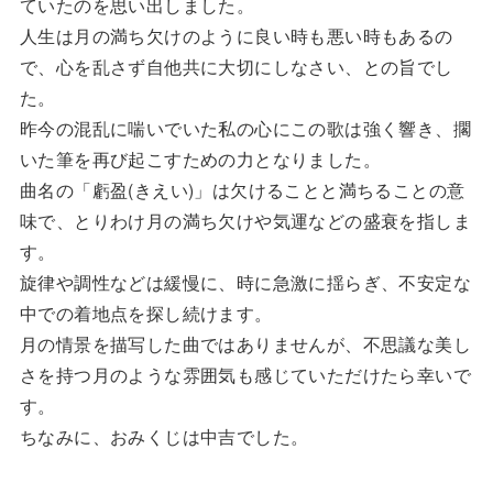
ていたのを思い出しました。
人生は月の満ち欠けのように良い時も悪い時もあるの
で、心を乱さず自他共に大切にしなさい、との旨でし
た。
昨今の混乱に喘いでいた私の心にこの歌は強く響き、擱
いた筆を再び起こすための力となりました。
曲名の「虧盈(きえい)」は欠けることと満ちることの意
味で、とりわけ月の満ち欠けや気運などの盛衰を指しま
す。
旋律や調性などは緩慢に、時に急激に揺らぎ、不安定な
中での着地点を探し続けます。
月の情景を描写した曲ではありませんが、不思議な美し
さを持つ月のような雰囲気も感じていただけたら幸いで
す。
ちなみに、おみくじは中吉でした。