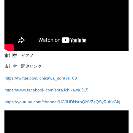
市川空 ピアノ
市川空 関連リンク
https://twitter.com/ichikawa_sora?s=09
https://www.facebook.com/sora.ichikawa.315
https://youtube.com/channel/UC0UDNsrpQNVZzQSyRuKvGig