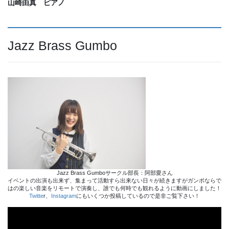
山崎由真 ピアノ
Jazz Brass Gumbo
Jazz Brass Gumboサークル部長：阿部愛さん
イベントの出演も出来ず、集まって活動すら出来ない日々が続きますがガンボならで
はの楽しい音楽をリモートで演奏し、誰でも何時でも観れるように動画にしました！
Twitte
r、
Instagram
にもいくつか投稿しているので是非ご覧下さい！