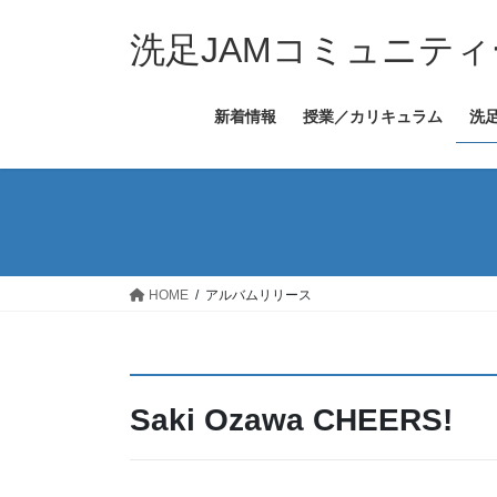
コ
ナ
ン
ビ
洗足JAMコミュニティ
テ
ゲ
ン
ー
新着情報
授業／カリキュラム
洗
ツ
シ
へ
ョ
ス
ン
キ
に
ッ
移
プ
動
HOME
アルバムリリース
Saki Ozawa CHEERS!