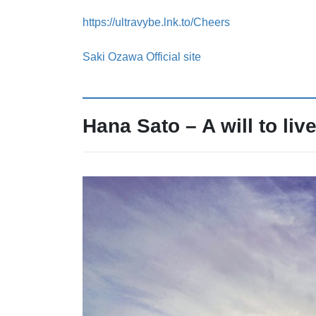
https://ultravybe.lnk.to/Cheers
Saki Ozawa Official site
Hana Sato – A will to liv