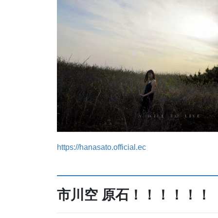
https://hanasato.official.ec
市川空 原石！！！！！！