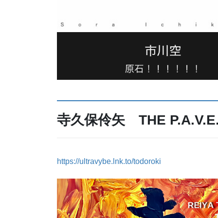
寺久保伶矢 THE P.A.V.E
https://ultravybe.lnk.to/todoroki