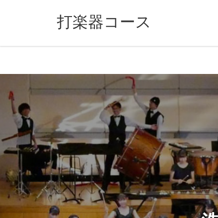
コ
ナ
ン
ビ
打楽器コース
テ
ゲ
ン
ー
Previous
ツ
シ
へ
ョ
ス
ン
キ
に
ッ
移
プ
動