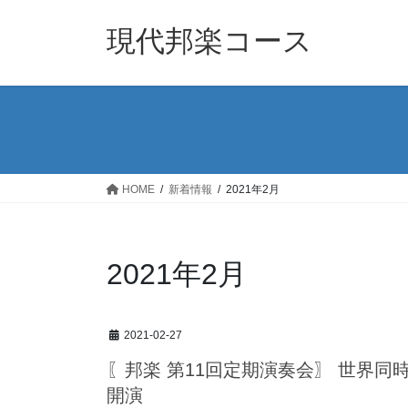
コ
ナ
ン
ビ
現代邦楽コース
テ
ゲ
ン
ー
ツ
シ
へ
ョ
ス
ン
キ
に
ッ
移
HOME
新着情報
2021年2月
プ
動
2021年2月
2021-02-27
〖邦楽 第11回定期演奏会〗 世界
開演