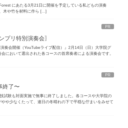
 Day of Forest にあたる3月21日に開催を予定している私どもの演奏
木や竹を材料に作ら […]
PR
ランプリ特別演奏会〗
奏会開催（YouTubeライブ配信）』2月14日（日）大学院グ
奏会において選出された各コースの首席奏者による演奏会です。
PR
事終了〜
実技試験も対面実施で無事に終了しました。各コースや大学院の
がやや少なくたって、連日の冬晴れの下で平穏な佇まいをみせて