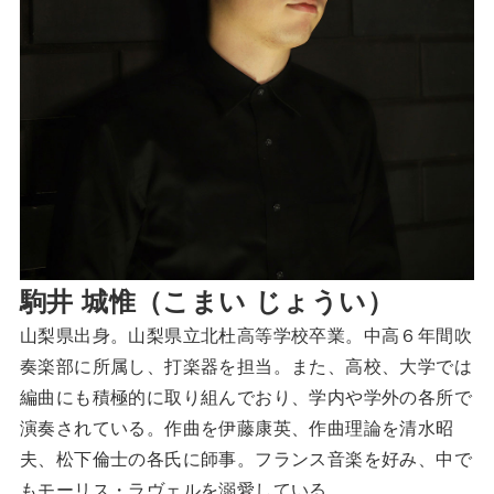
駒井 城惟（こまい じょうい）
山梨県出身。山梨県立北杜高等学校卒業。中高６年間吹
奏楽部に所属し、打楽器を担当。また、高校、大学では
編曲にも積極的に取り組んでおり、学内や学外の各所で
演奏されている。作曲を伊藤康英、作曲理論を清水昭
夫、松下倫士の各氏に師事。フランス音楽を好み、中で
もモーリス・ラヴェルを溺愛している。