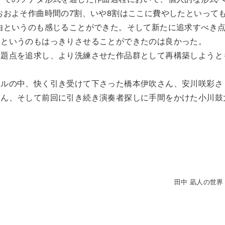
おおよそ作曲時間の7割、いや8割はここに費やしたといって
由というのも感じることができた。そして新たに追求すべき
性というのもはっきりさせることができたのは良かった。
課題点を追求し、より洗練させた作品群として再構築しようと
ールの中、快く引き受けて下さった橋本伊吹さん、安川咲彩さ
さん、そして前回に引き続き演奏者探しに手間をかけた小川鼓
田中 凪人の世界