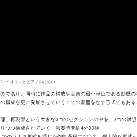
ヴァイオリンとピアノのための
ものであり、同時に作品の構成や音楽の最小単位である動機の
品の構成を更に発展させていく上での基盤をなす形式でもある
部、再現部という大きな3つのセクションの中を、2つの対照
りつつ構成されていく。演奏時間約4分30秒。
》でのソナタ形式を通じた作曲過程において、個人的な形式