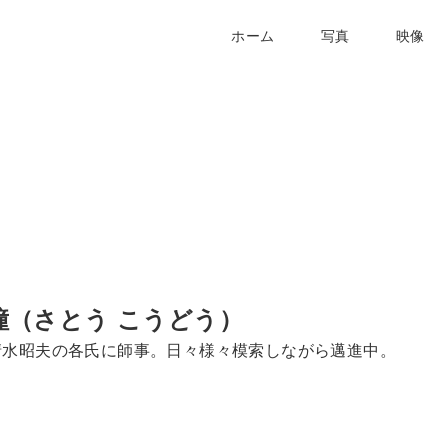
ホーム
写真
映像
撞（さとう こうどう）
清水昭夫の各氏に師事。日々様々模索しながら邁進中。