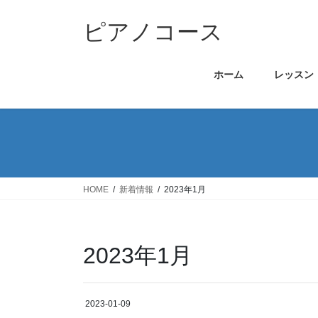
コ
ナ
ン
ビ
ピアノコース
テ
ゲ
ン
ー
ホーム
レッスン
ツ
シ
に
ョ
移
ン
動
に
移
動
HOME
新着情報
2023年1月
2023年1月
2023-01-09