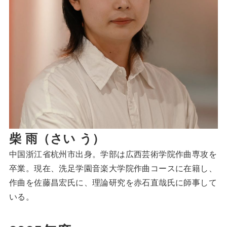
柴 雨（さい う）
中国浙江省杭州市出身。学部は広西芸術学院作曲専攻を
卒業。現在、洗足学園音楽大学院作曲コースに在籍し、
作曲を佐藤昌宏氏に、理論研究を赤石直哉氏に師事して
いる。